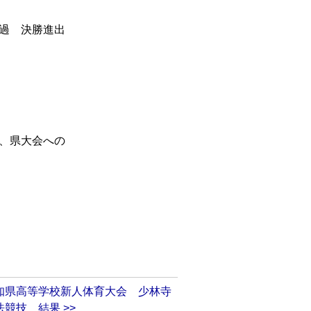
過 決勝進出
、県大会への
知県高等学校新人体育大会 少林寺
法競技 結果 >>